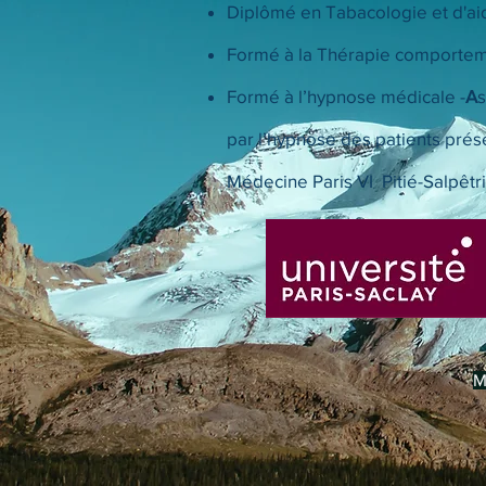
Diplômé en Tabacologie et d'aid
Formé à la Thérapie comporteme
Formé à l’hypnose médicale -
A
s
par l’hypnose des patients prése
Médecine Paris VI Pitié-Salpêtr
M