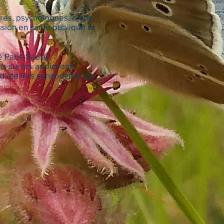
res, psychologues, d’une
ssion en santé publique et
é Paris-Saclay.
s sur les addictions
d’ateliers sensorielles sur