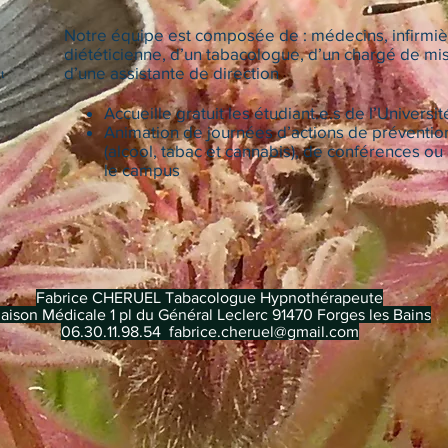
Notre équipe est composée de : médecins, infirmiè
diététicienne, d’un tabacologue, d’un chargé de mi
d’une assistante de direction
t
Accueille gratuit les étudiant.e.s de l’Universit
Animation de journées d’actions de prévention
(alcool, tabac et cannabis), de conférences ou 
le campus
Fabrice CHERUEL Tabacologue Hypnothérapeute
aison Médicale 1 pl du Général Leclerc 91470 Forges les Bains
06.30.11.98.54
fabrice.cheruel@gmail.com