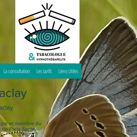
La consultation
Les tarifs
Liens Utiles
Saclay
aclay
logie et membre du
 de Paris-Saclay.