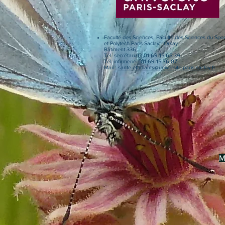
Faculté des Sciences, Faculté des Sciences du Spor
et Polytech Paris-Saclay - Orsay
Bâtiment 336
Tél. secrétariat : 01 69 15 65 39
Tél. infirmerie : 01 69 15 76 07
Mail :
sante-etudiants@universite-paris-saclay.fr
M