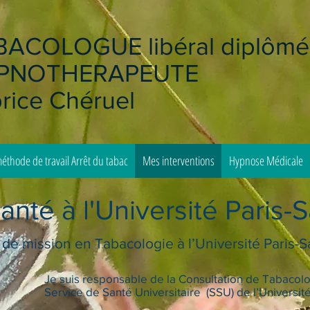
ACOLOGUE libéral diplômé
PNOTHERAPEUTE
rice Chéruel
thode de travail Arrêt du tabac
Mes interventions
Hypnose Médicale
anté à l'Université Paris-
 de mission en Tabacologie à l’Université Paris-S
Je suis responsable de la Consultation de Tabaco
Service de Santé Universitaire (SSU) de l’Université