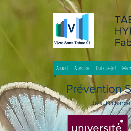
TAB
HY
Fab
Accueil
A propos
Qui suis-je ?
Ma mé
Prévention S
Je suis chargé